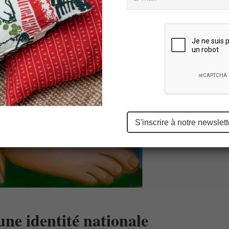
Please
leave
this
field
empty.
une identité nationale