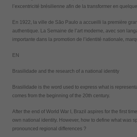
l’excentricité brésilienne afin de la transformer en quelq
En 1922, la ville de São Paulo a accueilli la première gra
authentique. La Semaine de l’art moderne, avec son langa
importante dans la promotion de l’identité nationale, ma
EN
Brasilidade and the research of a national identity
Brasilidade is the word used to express what is representati
comes from the beginning of the 20th century.
After the end of World War I, Brazil aspires for the first tim
own national identity. However, how to define what was spec
pronounced regional differences ?