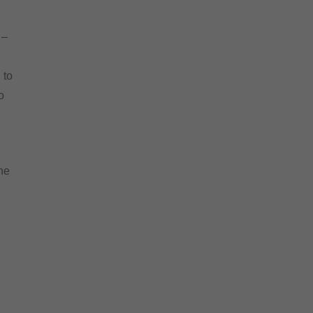
 –
 to
o
he