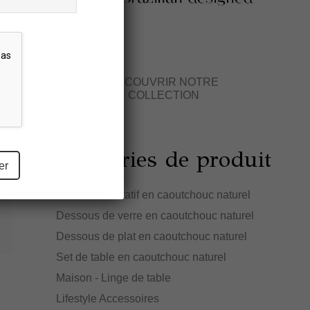
DÉCOUVRIR NOTRE
COLLECTION
Catégories de produit
Plateau décoratif en caoutchouc naturel
Dessous de verre en caoutchouc naturel
Dessous de plat en caoutchouc naturel
Set de table en caoutchouc naturel
Maison - Linge de table
Lifestyle Accessoires