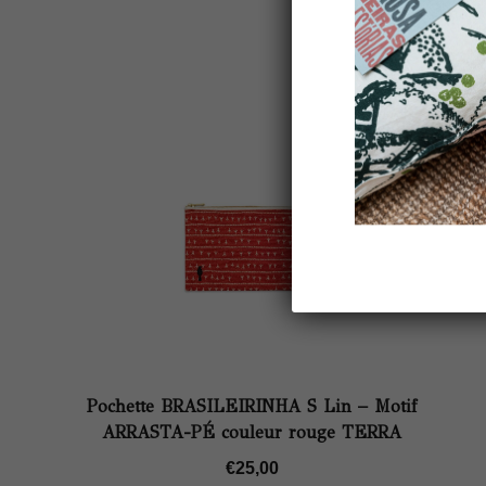
Pochette BRASILEIRINHA S Lin – Motif
ARRASTA-PÉ couleur rouge TERRA
€
25,00