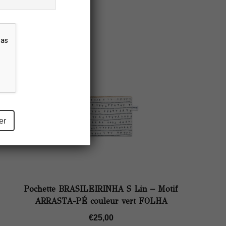
Pochette BRASILEIRINHA S Lin – Motif
ARRASTA-PÉ couleur vert FOLHA
€
25,00