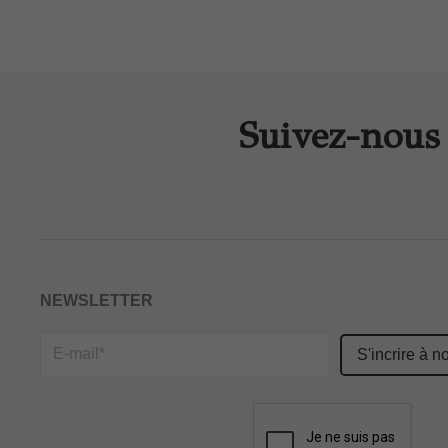
Suivez-nous 
NEWSLETTER
Please
leave
this
field