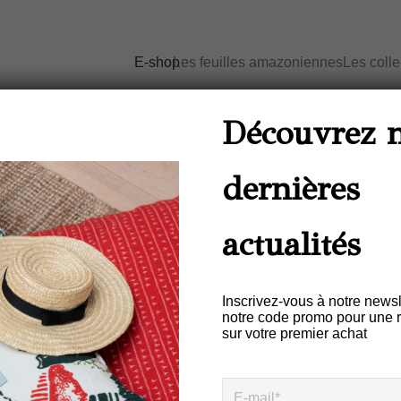
E-shop
Les feuilles amazoniennes
Les coll
Découvrez 
dernières
Marque de design brésilienne
actualités
Colorée Fraîche Décontractée
aturelles nobles, production r
Inscrivez-vous à notre newsl
notre code promo pour une 
sur votre premier achat
Livraison gratuite en France à partir de 100 euros d’achat
(*hors territoires d’outre-mer)