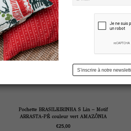
Please
leave
this
field
empty.
Pochette BRASILEIRINHA S Lin – Motif
ARRASTA-PÉ couleur vert AMAZÔNIA
€
25,00