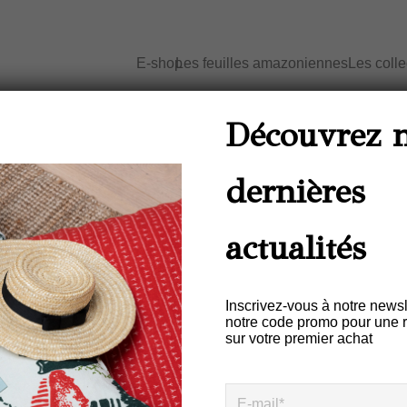
E-shop
Les feuilles amazoniennes
Les coll
Accueil
/
Accessoires - Pochette
/ Poche
r rouge
Découvrez 
ARR
dernières
Pochette BRASILEIR
Motif ARRASTA-PÉ 
actualités
TERRA
Inscrivez-vous à notre newsl
€
25,00
notre code promo pour une 
sur votre premier achat
Description
Informations complémentair