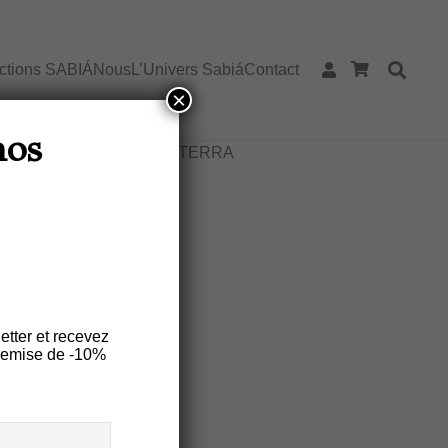
ections SABIÁ
Nous
L’Univers Sabiá
Contact
×
tte BRASILEIRINHA S Lin – Motif
nos
ASTA-PÉ couleur rouge TERRA
INHA S Lin –
Couleur Rouge
etter et recevez
remise de -10%
es
Entretien