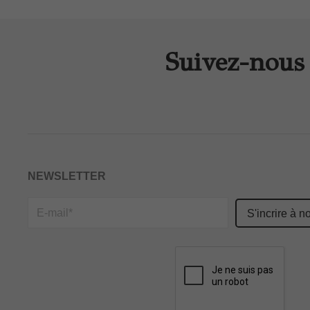
Suivez-nous 
NEWSLETTER
Please
leave
this
field
empty.