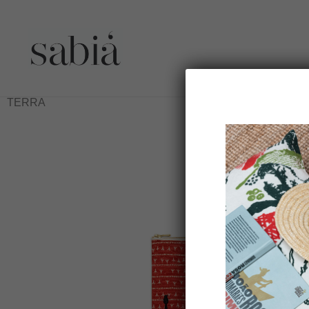
Pochette BRASILEIRINHA S Lin – Motif ARRASTA-PÉ couleu
TERRA