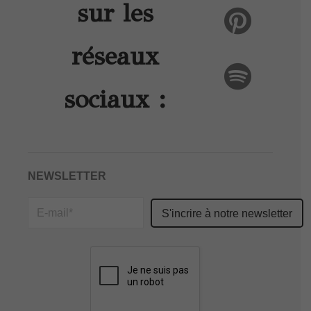
sur les
réseaux
sociaux :
NEWSLETTER
Please
leave
this
field
empty.