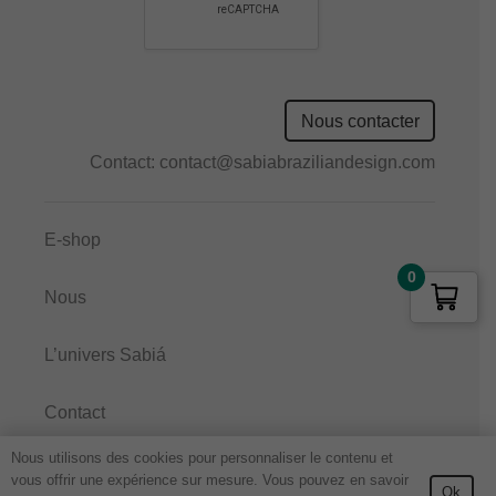
Nous contacter
Contact:
contact@sabiabraziliandesign.com
E-shop
0
Nous
L’univers Sabiá
Contact
Nous utilisons des cookies pour personnaliser le contenu et
Sabia Brazilian Design |
Politique de confidentialité
|
vous offrir une expérience sur mesure. Vous pouvez en savoir
Ok