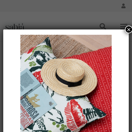
×
Trousse ME LEVA M Lin – Motif ARRASTA-PÉ couleur
vert FOLHA
Accueil
/
Accessoires - Trousse
/ Trousse ME LEVA M Lin
– Motif ARRASTA-PÉ couleur vert FOLHA