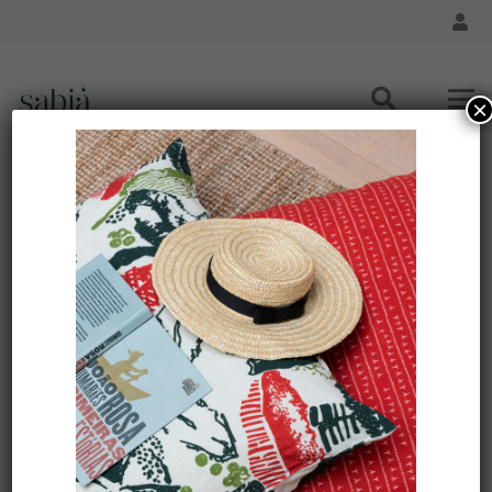
×
Sac ville CABE-TUDO lin – Motif ARRASTA PÉ couleur
vert FOLHA
Accueil
/
Lifestyle Accessoires
/ Sac ville CABE-TUDO lin
– Motif ARRASTA PÉ couleur vert FOLHA