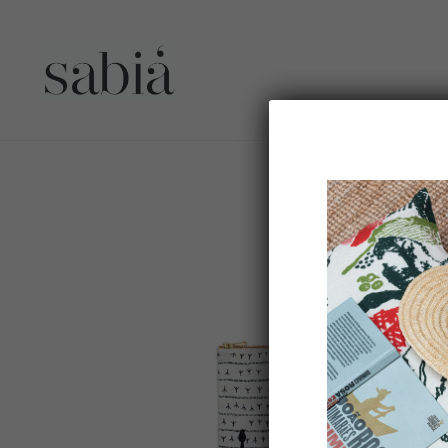
Pochette BRASILEIRINHA S Lin – Motif ARRASTA-PÉ couleu