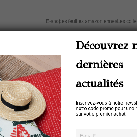
E-shop
Les feuilles amazoniennes
Les coll
Accueil
/
Accessoires - Pochette
/ Poche
r vert FOLHA
Découvrez 
A
dernières
Pochette BRASILEIR
Motif ARRASTA-PÉ 
actualités
FOLHA
Inscrivez-vous à notre newsl
€
25,00
notre code promo pour une 
sur votre premier achat
Description
Informations complémentair