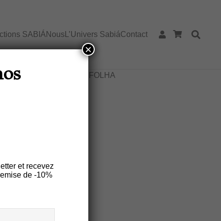
ections SABIÁ
Nous
L’Univers Sabiá
Contact
×
tte BRASILEIRINHA S Lin – Motif
nos
RRASTA-PÉ couleur vert FOLHA
INHA S Lin –
Couleur Vert
etter et recevez
remise de -10%
es
Entretien