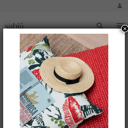
×
Set de table CAPEBA couleur Vert AMAZÔNIA –
caoutchouc naturel
Accueil
/
Maison - Feuilles Amazoniennes
/ Set de table
CAPEBA couleur Vert AMAZÔNIA – caoutchouc naturel