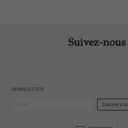
Suivez-nous 
NEWSLETTER
Please
leave
this
field