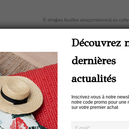
E-shop
Les feuilles amazoniennes
Les coll
Accueil
/
Maison - Feuilles Amazoniennes
/
Découvrez 
dernières
Dessous De Verre F
Unités Type 03
actualités
€
54,00
Inscrivez-vous à notre newsl
notre code promo pour une 
sur votre premier achat
Description
Informations complémentair
L’artisanat composé de caout
l’Amazonie conjugue le savoir-