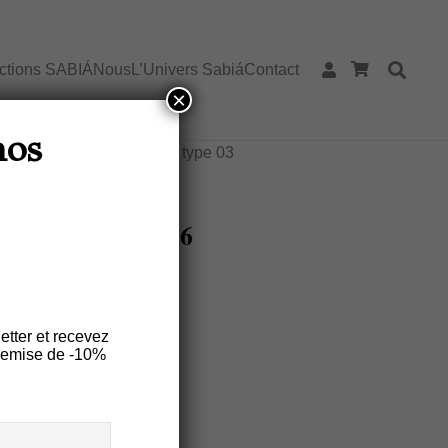
ections SABIÁ
Nous
L’Univers Sabiá
Contact
×
 Dessous de verre FOLHINHAS –
nos
kit 6 unités type 03
OLHINHAS – Kit 6
etter et recevez
remise de -10%
es
Entretien
chouc 100% naturel de
faire traditionnel des