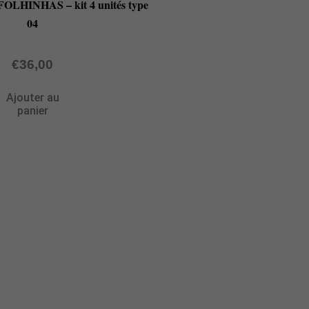
 FOLHINHAS – kit 4 unités type
04
€
36,00
Ajouter au
panier