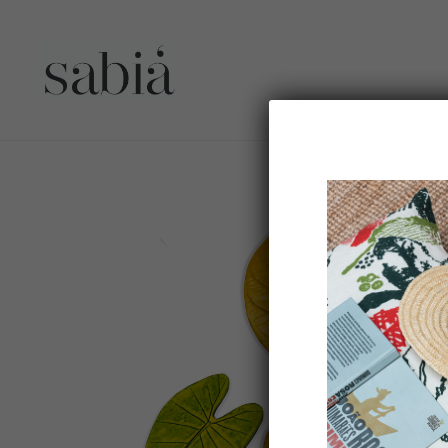
Dessous de verre FOLHINHAS – kit 6 unités type 03