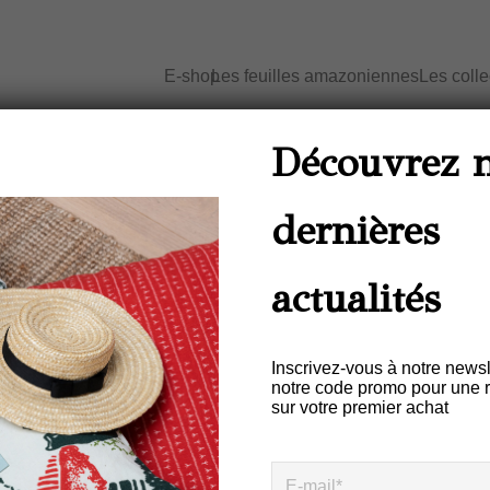
E-shop
Les feuilles amazoniennes
Les coll
Découvrez 
dernières
Marque de design brésilienne
actualités
Colorée Fraîche Décontractée
aturelles nobles, production r
Inscrivez-vous à notre newsl
notre code promo pour une 
sur votre premier achat
Livraison gratuite en France à partir de 100 euros d’achat
(*hors territoires d’outre-mer)