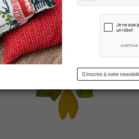
Please
leave
this
field
empty.