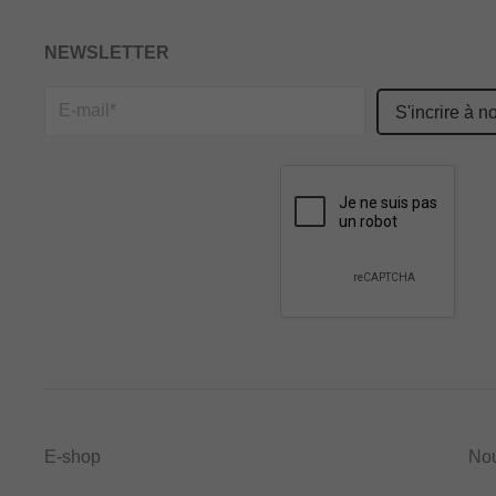
NEWSLETTER
Please
leave
this
field
empty.
E-shop
No