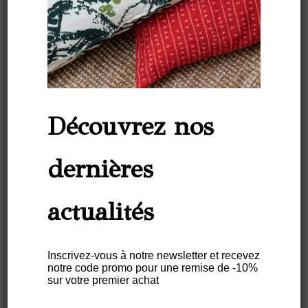
Matières naturelles
nobles, production
responsable
Livraison gratuite en France à partir de 100
Découvrez nos
euros d’achat
(*hors territoires d’outre-mer)
dernières
actualités
PROMO,
PROMO,
DERNIÈRES
DERNIÈRES
ARTICLES
ARTICLES
Inscrivez-vous à notre newsletter et recevez
notre code promo pour une remise de -10%
sur votre premier achat
Combo de 4
Combo de 4