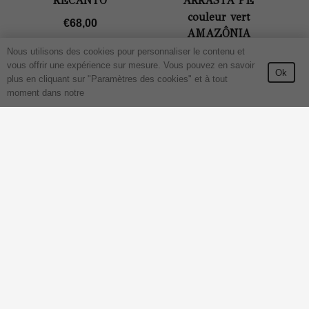
RECANTO
ARRASTA PÉ
couleur vert
€
68,00
AMAZÔNIA
Nous utilisons des cookies pour personnaliser le contenu et
€
68,00
vous offrir une expérience sur mesure. Vous pouvez en savoir
Ok
plus en cliquant sur "Paramètres des cookies" et à tout
moment dans notre
Chemin de table
lin – Motif
Housse de
ARRASTA PÉ
coussin lin 45×45
JAUNE
– Motif
€
52,00
ARRASTA PÉ
couleur JAUNE
€
47,00