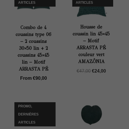
ARTICLES
ARTICLES
Housse de
Combo de 4
coussin lin 45×45
coussins type 06
– Motif
– 2 coussins
ARRASTA PÉ
30×50 lin + 2
couleur vert
coussins 45×45
AMAZÔNIA
lin – Motif
ARRASTA PÉ
Le
Le
€
47,00
€
24,00
From
€
90,00
prix
prix
initial
actuel
était :
est :
€47,00.
€24,00.
PROMO,
DERNIÈRES
ARTICLES