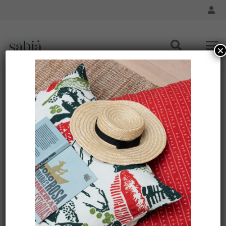
×
E-shop
Accueil
E-shop
Marque de design
brésilienne
Colorée Fraîche
Décontractée