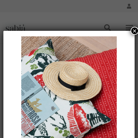
×
Set de table CAPEBA couleur VERT-JAUNE –
caoutchouc naturel
Accueil
/
Maison - Feuilles Amazoniennes
/ Set de table
CAPEBA couleur VERT-JAUNE – caoutchouc naturel