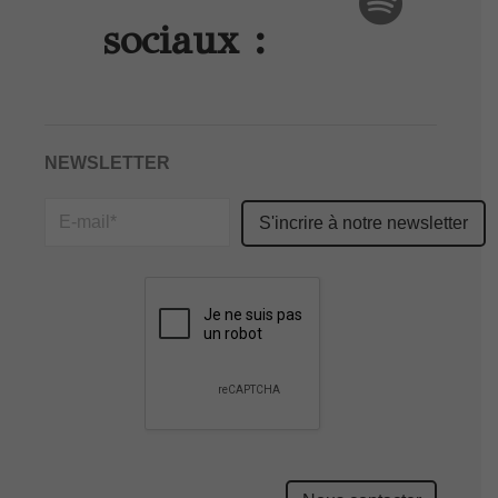
sociaux :
NEWSLETTER
Please
leave
this
field
empty.