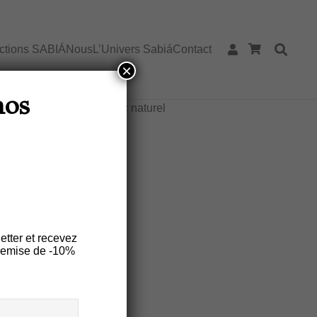
ections SABIÁ
Nous
L’Univers Sabiá
Contact
×
 Dessous de plat SERINGUEIRA
nos
ERT-JAUNE – caoutchouc naturel
ERINGUEIRA
E – Caoutchouc
etter et recevez
remise de -10%
es
Entretien