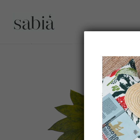
Dessous de plat SERINGUEIRA couleur VERT-JAUNE – caou