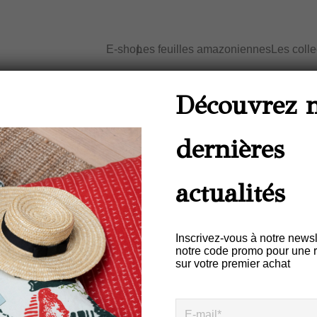
E-shop
Les feuilles amazoniennes
Les coll
Accueil
/
Maison - Feuilles Amazoniennes
/
tchouc naturel
Découvrez 
couleur V
dernières
Dessous De Plat S
Couleur VERT-JAUN
actualités
Naturel
Inscrivez-vous à notre newsl
€
28,00
notre code promo pour une 
sur votre premier achat
Description
Informations complémentair