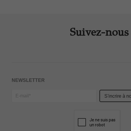
Suivez-nous 
NEWSLETTER
Please
leave
this
field
empty.