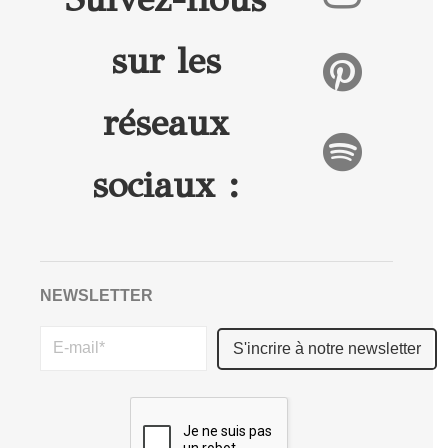
sur les
réseaux
sociaux :
NEWSLETTER
Please
leave
this
field