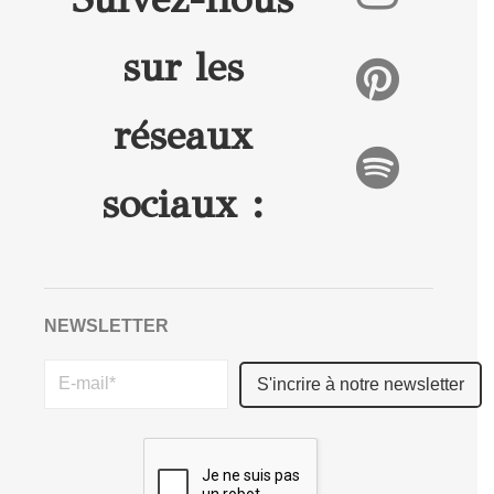
sur les
réseaux
sociaux :
NEWSLETTER
Please
leave
this
field