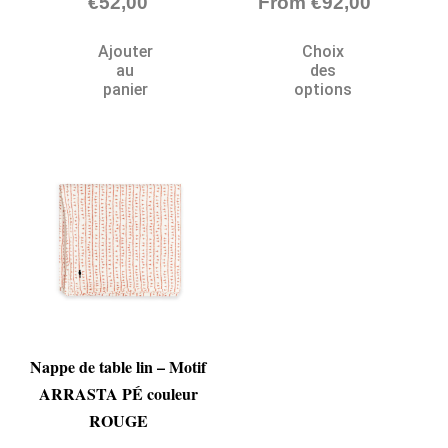
€
52,00
From
€
92,00
Ajouter
Choix
au
des
panier
options
Nappe de table lin – Motif
ARRASTA PÉ couleur
ROUGE