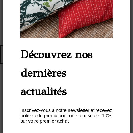
Découvrez nos
dernières
Nappe De Table Lin – Motif
actualités
SABIÁ
Inscrivez-vous à notre newsletter et recevez
From
€
92,00
notre code promo pour une remise de -10%
sur votre premier achat
Description
Informations complémentaires
Entretien