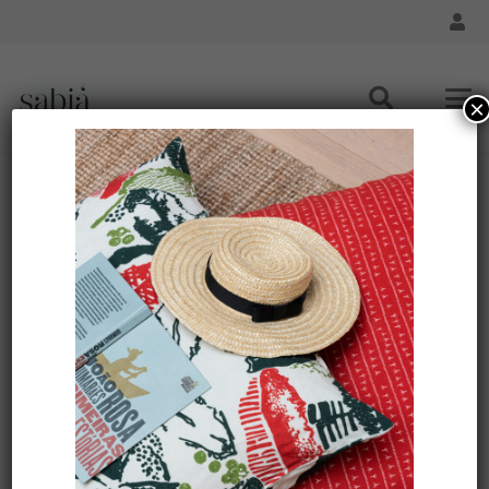
×
Nappe de table lin – Motif SABIÁ
Accueil
/
Maison - Nappe de Table
/ Nappe de table lin –
Motif SABIÁ