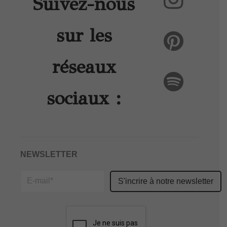
Suivez-nous
sur les
réseaux
sociaux :
NEWSLETTER
Please
leave
this
field