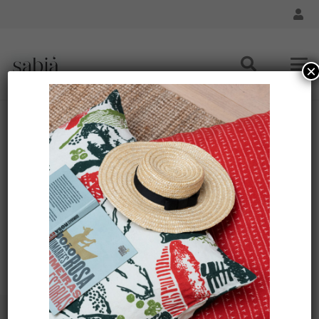
×
Panier
Accueil
Panier
Votre panier est actuellement vide.
Retour à la boutique