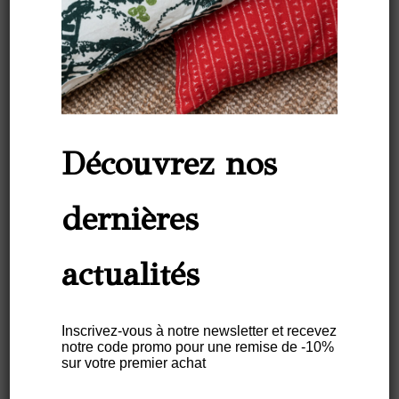
Suivez-nous
sur les
réseaux
Découvrez nos
sociaux :
dernières
actualités
NEWSLETTER
Please
Inscrivez-vous à notre newsletter et recevez
notre code promo pour une remise de -10%
leave
sur votre premier achat
this
field