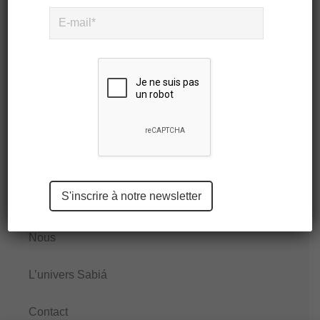
empty.
Nous contacter
Contact:
contact@sabiabraziliandesign.com
Please
leave
E-shop
this
field
Nous
empty.
L’univers Sabiá
Contact