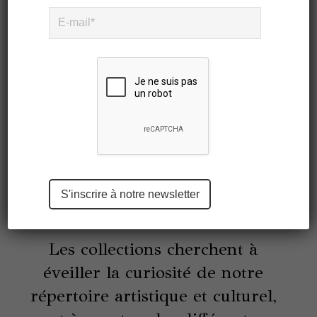
A chaque nouvelle collection,
SABIÁ vous présente une
différente thématique de la
culture brésilienne. A travers la
création des motifs, les
collections dessinées par des
artistes brésiliens racontent un
Please
récit de notre histoire.
leave
this
field
empty.
Les collections cherchent à
éveiller la curiosité de notre
répertoire artistique et culturel,