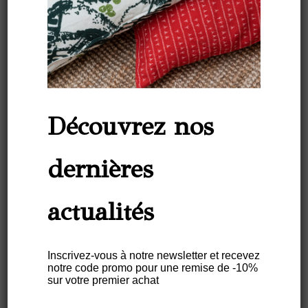
Découvrez nos
dernières
«Il existe de nombreuses façons
actualités
de raconter une histoire et la
création de motifs est celle que
Inscrivez-vous à notre newsletter et recevez
nous avons trouvée pour
notre code promo pour une remise de -10%
sur votre premier achat
raconter la nôtre !»