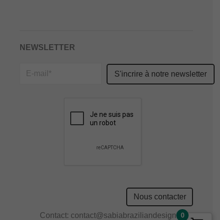
NEWSLETTER
Please
leave
this
field
empty.
Nous contacter
Contact:
contact@sabiabraziliandesign.com
0