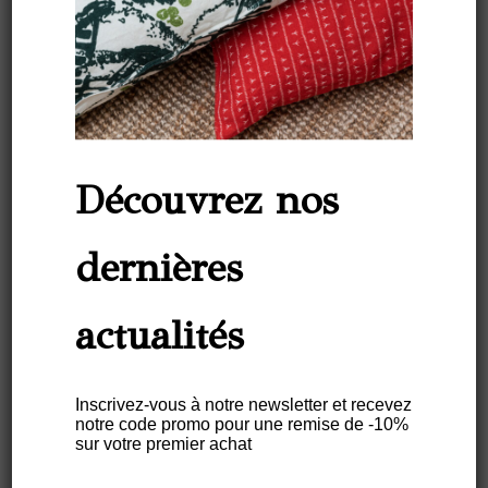
Découvrez nos
dernières
actualités
Les feuilles SABIÁ sont
composées en caoutchouc
naturel de l’Amazonie.
Inscrivez-vous à notre newsletter et recevez
notre code promo pour une remise de -10%
L’extraction du latex est
sur votre premier achat
réalisée des arbres Hevea