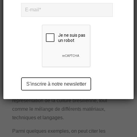
Le Brésil est un pays à la dimension d’un
continent, avec des différences entre les régions
prononcées en termes de biodiversité, de société,
d’économie et d’industrialisation. Par conséquent,
les multiples interprétations de la signification de
la fonction et de l’esthétique, ainsi que les
différents processus de fabrication aboutissent à
une production hétérogène du desig
n(designer
brésilien)
.
Please
leave
this
La multiplicité de ces résultats est avant tout une
field
représentation de la
culture brésilienne
, tout
empty.
comme le mélange de différents matériaux,
techniques et langages.
Parmi quelques exemples, on peut citer les