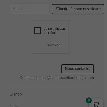
Please
leave
this
field
empty.
Nous contacter
Contact:
contact@sabiabraziliandesign.com
E-shop
0
Nous