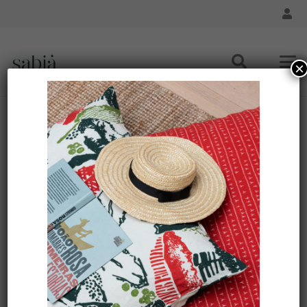
×
Housse de coussin lin 80×80 – Motif RECANTO
Accueil
/
Maison - Coussin
/
Maison - Housse de Coussin
80x80
/ Housse de coussin lin 80×80 – Motif RECANTO