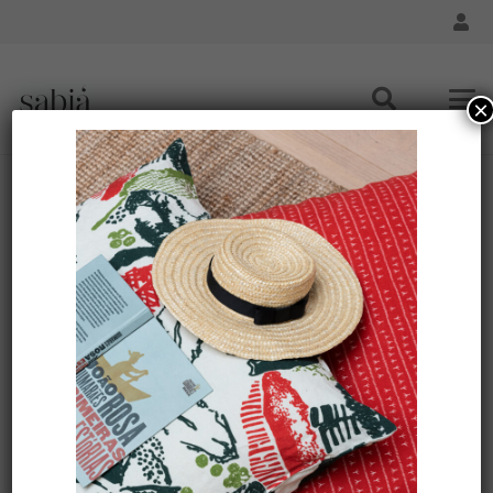
×
Housse de coussin lin 80×80 – Motif ARRASTA PÉ
couleur jaune ABACAXI
Accueil
/
Maison - Coussin
/
Maison - Housse de Coussin
80x80
/ Housse de coussin lin 80×80 – Motif ARRASTA
PÉ couleur jaune ABACAXI