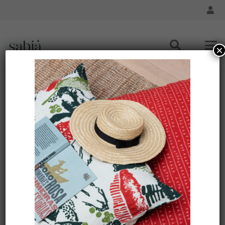
×
Housse de coussin lin 45×45 – Motif ARRASTA PÉ
couleur vert ABACATE
Accueil
/
Maison - Coussin
/
Maison - Housse de Coussin
45x45
/ Housse de coussin lin 45×45 – Motif ARRASTA
PÉ couleur vert ABACATE