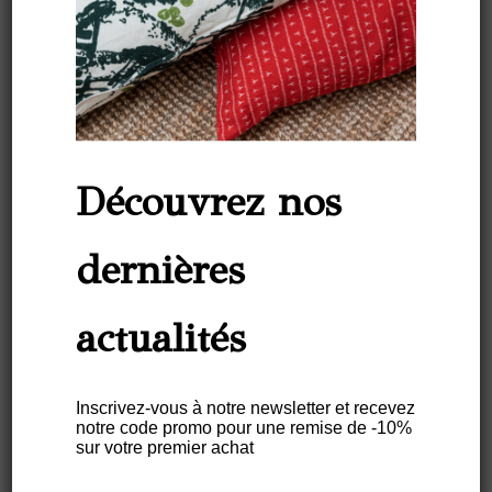
Découvrez nos
Chemin De Table Lin – Motif
ARRASTA PÉ VERT
dernières
€
52,00
actualités
Description
Informations complémentaires
Entretien
Inscrivez-vous à notre newsletter et recevez
Ce chemin de table 100% lin fait partie de la
notre code promo pour une remise de -10%
sur votre premier achat
collection “
O canto do Sabiá
”.
Chaque collection de la marque SABIÁ vous