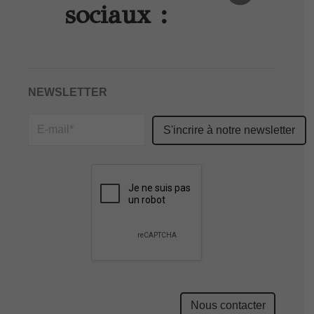
sociaux :
NEWSLETTER
Please
leave
this
field
empty.
Nous contacter