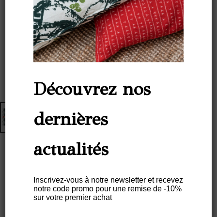
Découvrez nos
dernières
actualités
Inscrivez-vous à notre newsletter et recevez
Set De Table Lin (par 2) Encadré
notre code promo pour une remise de -10%
sur votre premier achat
35×50 – Motif RECANTO