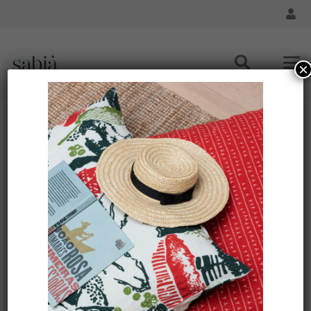
×
Set de table lin (par 2) encadré 35×50 – Motif RECANTO
Accueil
/
Maison - Set de Table
/ Set de table lin (par 2)
encadré 35×50 – Motif RECANTO