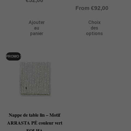
€
52,00
From
€
92,00
Ajouter
Choix
au
des
panier
options
PROMO !
Nappe de table lin – Motif
ARRASTA PÉ couleur vert
FOLHA