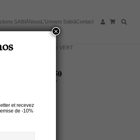
ections SABIÁ
Nous
L’Univers Sabiá
Contact
×
e lin (par 2) encadré 35×50 – Motif
nos
ARRASTA PÉ couleur VERT
r 2) Encadré 35×50
É Couleur VERT
etter et recevez
remise de -10%
es
Entretien
rtie de la collection “
O