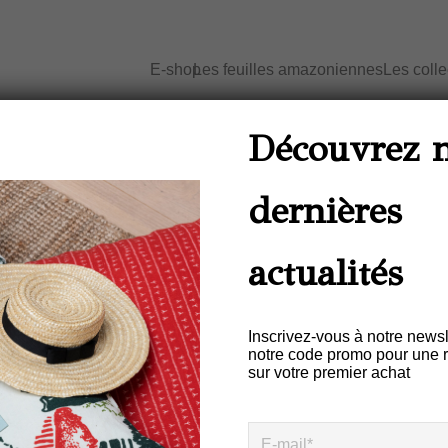
E-shop
Les feuilles amazoniennes
Les coll
Accueil
/
Maison - Set de Table
/ Set de tabl
couleur VERT
Découvrez 
dernières
Set De Table Lin (pa
– Motif ARRASTA P
actualités
€
30,00
Inscrivez-vous à notre newsl
notre code promo pour une 
sur votre premier achat
Description
Informations complémentair
Ce set de table 100% lin fait pa
canto do Sabiá
”.