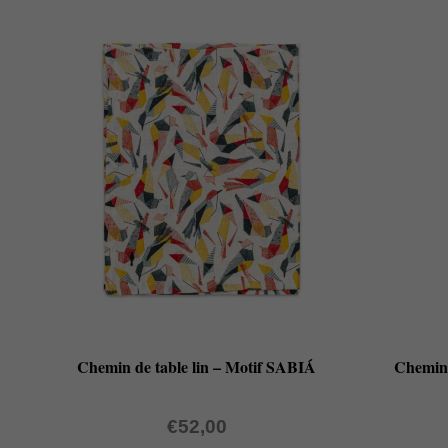
Chemin de table lin – Motif SABIÁ
Chemin
€
52,00