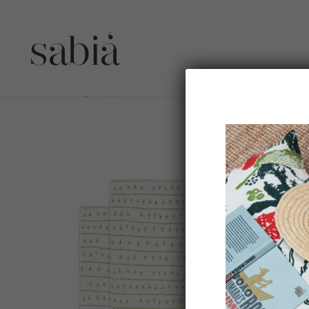
Set de table lin (par 2) encadré 35×50 – Motif ARRASTA PÉ 