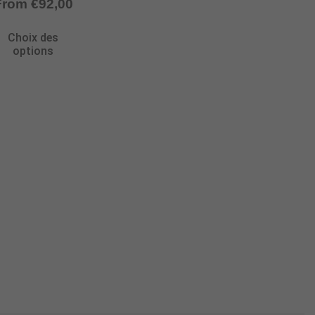
From
€
92,00
Choix des
options