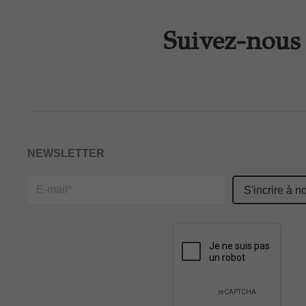
Suivez-nous 
NEWSLETTER
Please
leave
this
field
empty.