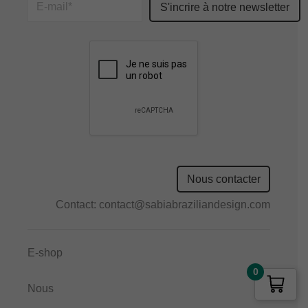
Please
leave
this
field
empty.
Nous contacter
Contact:
contact@sabiabraziliandesign.com
E-shop
0
Nous