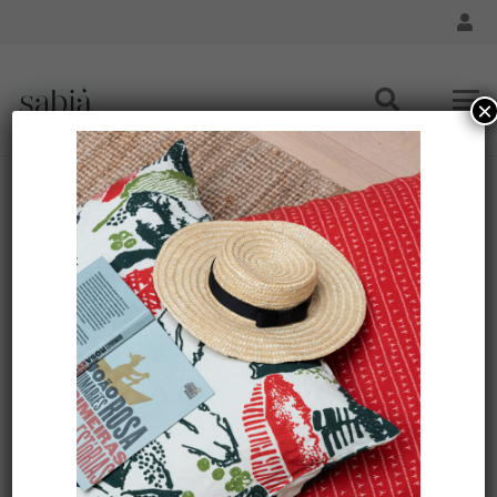
×
Housse de coussin lin 80×80 – Motif SABIÁ
Accueil
/
Maison - Coussin
/
Maison - Housse de Coussin
80x80
/ Housse de coussin lin 80×80 – Motif SABIÁ