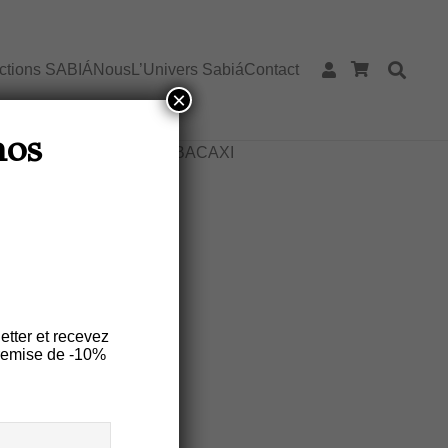
ections SABIÁ
Nous
L’Univers Sabiá
Contact
×
in de table lin – Motif ARRASTA
nos
PÉ jaune ABACAXI
 – Motif
 ABACAXI
etter et recevez
remise de -10%
es
Entretien
t partie de la collection