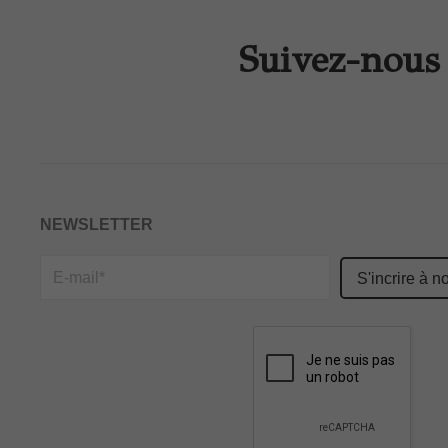
Suivez-nous 
NEWSLETTER
Please
leave
this
field
empty.