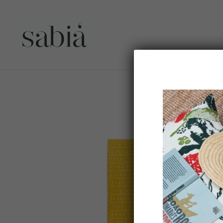
Chemin de table lin – Motif ARRASTA PÉ jaune ABACAXI