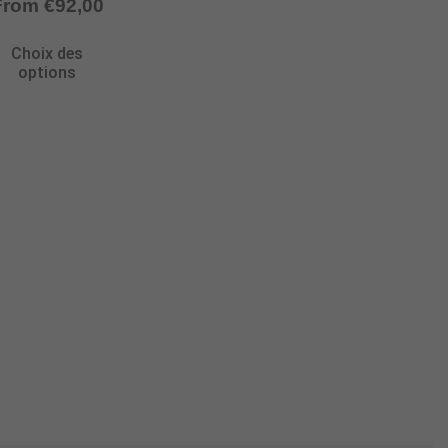
From
€
92,00
Choix des
options