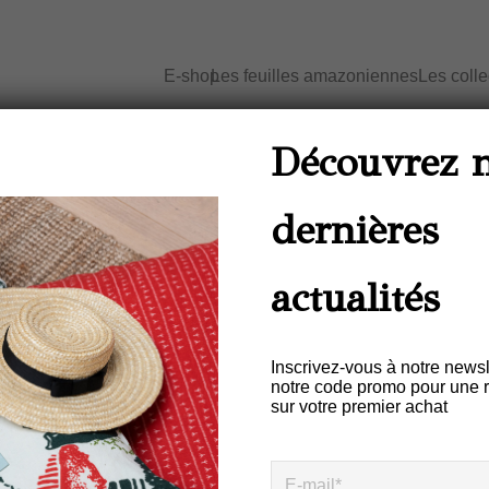
E-shop
Les feuilles amazoniennes
Les coll
Accueil
/
Maison - Chemin de table
/ Chem
Découvrez 
dernières
Chemin De Table Lin
ARRASTA PÉ Jaune
actualités
€
52,00
Inscrivez-vous à notre newsl
notre code promo pour une 
sur votre premier achat
Description
Informations complémentair
Ce chemin de table 100% lin fai
“
O canto do Sabiá
”.