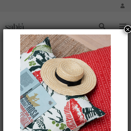
×
Set de table APUÍ couleur ORANGE – caoutchouc naturel
Accueil
/
Maison - Feuilles Amazoniennes
/ Set de table
APUÍ couleur ORANGE – caoutchouc naturel