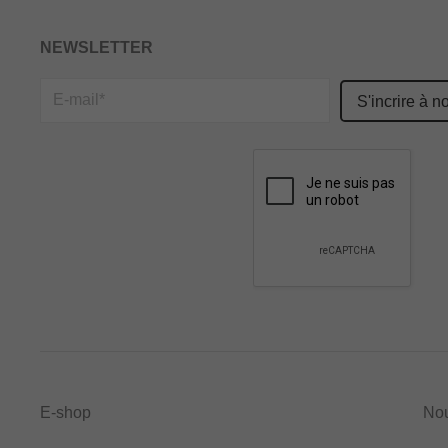
NEWSLETTER
Please
leave
this
field
empty.
E-shop
No