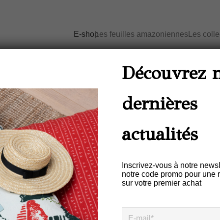
E-shop
Les feuilles amazoniennes
Les coll
Découvrez 
dernières
Marque de design brésilienne
actualités
Colorée Fraîche Décontractée
aturelles nobles, production r
Inscrivez-vous à notre newsl
notre code promo pour une 
sur votre premier achat
Livraison gratuite en France à partir de 100 euros d’achat
(*hors territoires d’outre-mer)