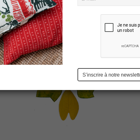
Please
leave
this
field
empty.